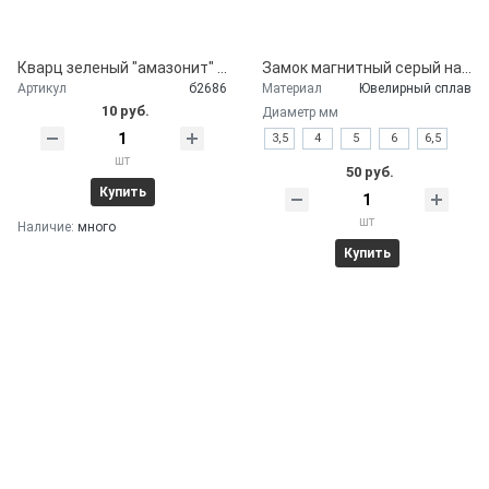
Кварц зеленый "амазонит" ф8 мм
Замок магнитный серый на шнур
Артикул
б2686
Материал
Ювелирный сплав
10 руб.
Диаметр мм
3,5
4
5
6
6,5
шт
50 руб.
Купить
шт
Наличие:
много
Купить