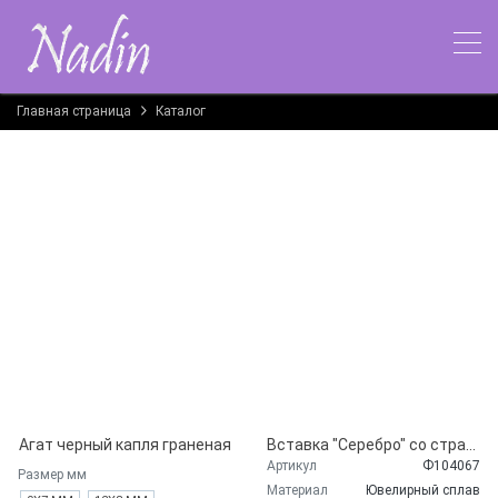
Главная страница
Каталог
Агат черный капля граненая
Вставка "Серебро" со стразами ф12,5мм 6тигранник
Артикул
Ф104067
Размер мм
Материал
Ювелирный сплав