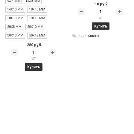
9Х7 ММ
12Х8 ММ
18 руб.
14Х10 ММ
18Х10 ММ
шт
18Х13 ММ
18Х16 ММ
Купить
20Х8 ММ
20Х10 ММ
30Х10 ММ
50Х12 ММ
Наличие:
много
280 руб.
шт
Купить