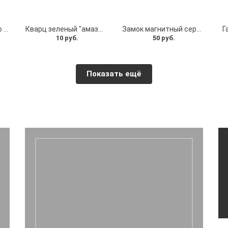
Вставка "Серебро" со стразами ф12,5мм 6тигранник
Кварц зеленый "амазонит" ф8 мм
Замок магнитный серый на шнур
Г
10 руб.
50 руб.
Показать ещё