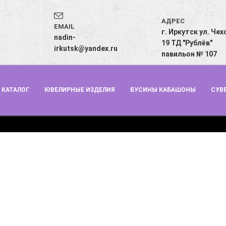
АДРЕС
EMAIL
г. Иркутск ул. Чех
з
nadin-
19 ТД "Рублёв"
irkutsk@yandex.ru
павильон № 107
КАТАЛОГ
ЮВЕЛИРНЫЕ ИЗДЕЛИЯ
БУСИНЫ КАБАШОНЫ
СУВ