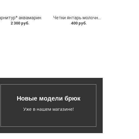
арнитур* аквамарин
Четки янтарь молочный (108 бусин)
2 300 руб.
400 руб.
Новые модели брюк
Уже в нашем магазине!