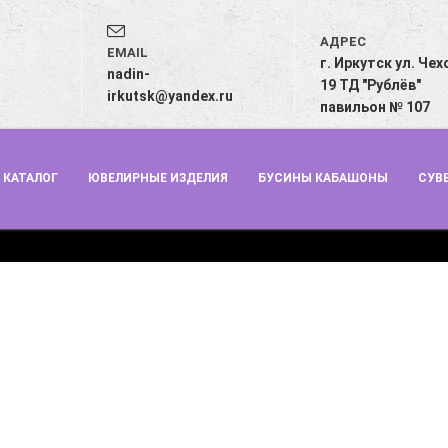
АДРЕС
EMAIL
г. Иркутск ул. Чех
з
nadin-
19 ТД "Рублёв"
irkutsk@yandex.ru
павильон № 107
КАТАЛОГ
ЮВЕЛИРНЫЕ ИЗДЕЛИЯ
БУСИНЫ КАБАШОНЫ
СУВ