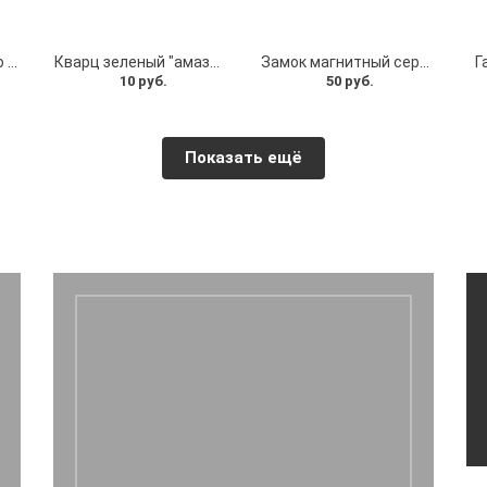
Вставка "Серебро" со стразами ф12,5мм 6тигранник
Кварц зеленый "амазонит" ф8 мм
Замок магнитный серый на шнур
Г
10 руб.
50 руб.
Показать ещё