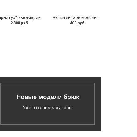
арнитур* аквамарин
Четки янтарь молочный (108 бусин)
2 300 руб.
400 руб.
Новые модели брюк
Уже в нашем магазине!